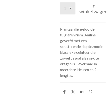
In
winkelwagen
Plantaardig gelooide,
tuigleren riem. Aniline
geverfd met een
schitterende diepte.mooie
klassieke ceintuur die
zowel casual als sjiek te
dragen is. Leverbaar in
meerdere kleuren en 2
lengtes.
D
D
S
D
e
e
h
e
l
e
a
l
e
l
r
e