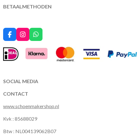
BETAALMETHODEN
F
I
W
a
n
h
c
s
a
e
t
t
b
a
s
o
g
A
o
r
p
k
a
p
SOCIAL MEDIA
m
CONTACT
www.schoenmakershop.nl
Kvk : 85688029
Btw : NL004139062B07