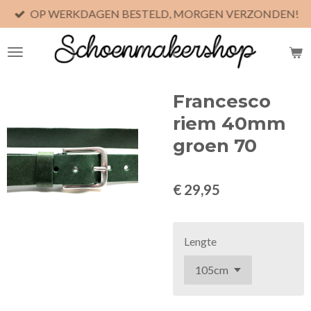
OP WERKDAGEN BESTELD, MORGEN VERZONDEN!
Ga
direct
naar
de
hoofdinhoud
Francesco
riem 40mm
groen 70
€ 29,95
Lengte