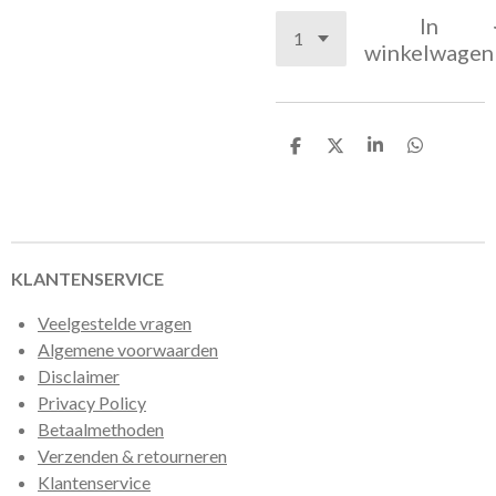
In
winkelwagen
D
D
S
D
e
e
h
e
l
e
a
l
e
l
r
e
n
e
n
KLANTENSERVICE
Veelgestelde vragen
Algemene voorwaarden
Disclaimer
Privacy Policy
Betaalmethoden
Verzenden & retourneren
Klantenservice