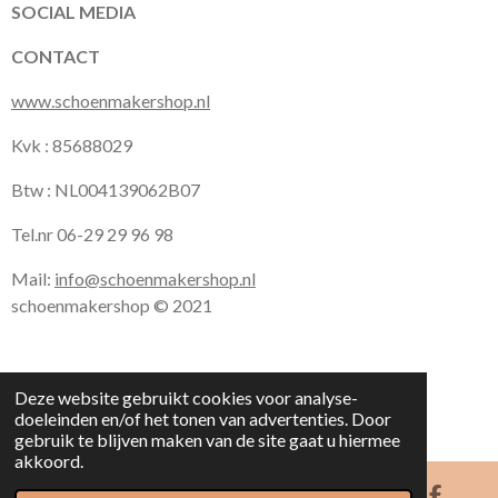
k
a
p
SOCIAL MEDIA
m
CONTACT
www.schoenmakershop.nl
Kvk : 85688029
Btw : NL004139062B07
Tel.nr 06-29 29 96 98
Mail:
info@schoenmakershop.nl
schoenmakershop © 2021
Deze website gebruikt cookies voor analyse-
doeleinden en/of het tonen van advertenties. Door
gebruik te blijven maken van de site gaat u hiermee
akkoord.