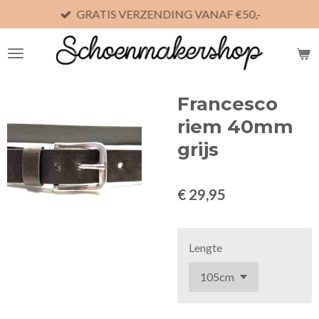
GRATIS VERZENDING VANAF €50,-
Ga
direct
naar
de
hoofdinhoud
Francesco
riem 40mm
grijs
€ 29,95
Lengte