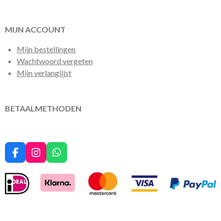
MIJN ACCOUNT
Mijn bestellingen
Wachtwoord vergeten
Mijn verlanglijst
BETAALMETHODEN
F
I
W
a
n
h
c
s
a
e
t
t
b
a
s
o
g
A
o
r
p