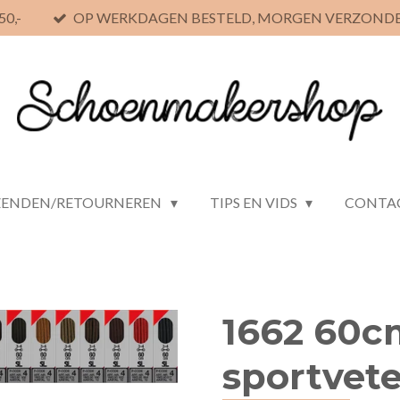
0,-
OP WERKDAGEN BESTELD, MORGEN VERZOND
ZENDEN/RETOURNEREN
TIPS EN VIDS
CONTA
1662 60c
sportvete