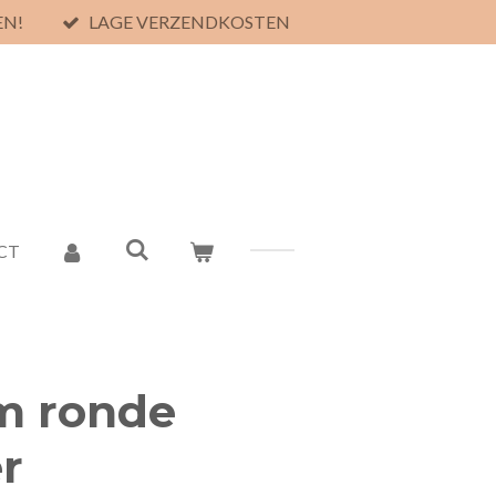
EN!
LAGE VERZENDKOSTEN
CT
m ronde
r