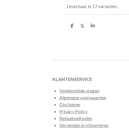
Leverbaar in 17 varianten.
D
D
S
e
e
h
l
e
a
e
l
r
n
e
KLANTENSERVICE
Veelgestelde vragen
Algemene voorwaarden
Disclaimer
Privacy Policy
Betaalmethoden
Verzenden & retourneren