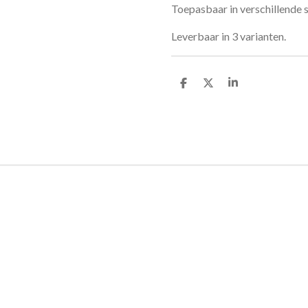
Toepasbaar in verschillende 
Leverbaar in 3 varianten.
D
D
S
e
e
h
l
e
a
e
l
r
n
e