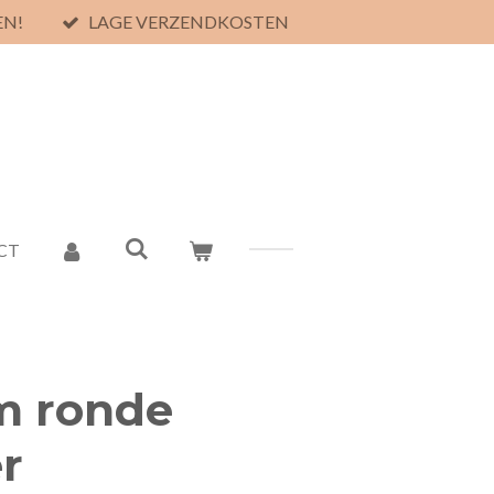
EN!
LAGE VERZENDKOSTEN
CT
m ronde
r