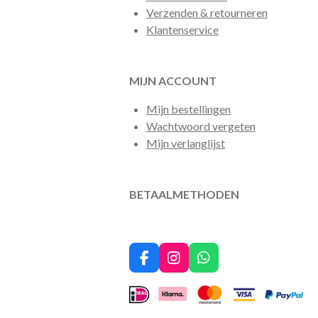
Verzenden & retourneren
Klantenservice
MIJN ACCOUNT
Mijn bestellingen
Wachtwoord vergeten
Mijn verlanglijst
BETAALMETHODEN
F
I
W
a
n
h
c
s
a
e
t
t
b
a
s