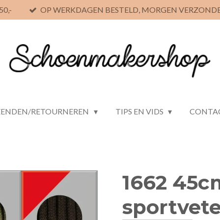
0,-
OP WERKDAGEN BESTELD, MORGEN VERZOND
ZENDEN/RETOURNEREN
TIPS EN VIDS
CONTA
1662 45c
sportvete