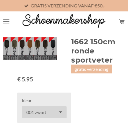
GRATIS VERZENDING VANAF €50,-
Ga
direct
naar
de
hoofdinhoud
1662 150cm
ronde
sportveter
gratis verzending
€ 5,95
kleur