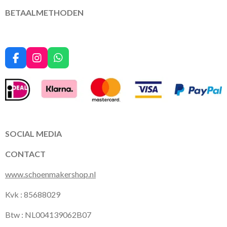
BETAALMETHODEN
F
I
W
a
n
h
c
s
a
e
t
t
b
a
s
o
g
A
o
r
p
k
a
p
SOCIAL MEDIA
m
CONTACT
www.schoenmakershop.nl
Kvk : 85688029
Btw : NL004139062B07