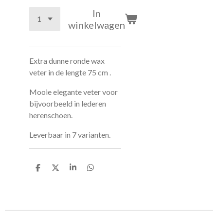
In
winkelwagen
Extra dunne ronde wax
veter in de lengte 75 cm .
Mooie elegante veter voor
bijvoorbeeld in lederen
herenschoen.
Leverbaar in 7 varianten.
D
D
S
D
e
e
h
e
l
e
a
l
e
l
r
e
n
e
n