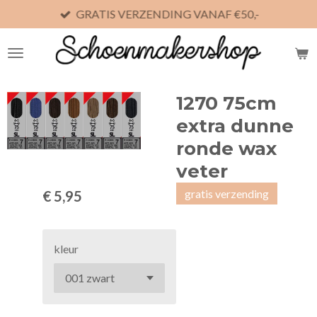
GRATIS VERZENDING VANAF €50,-
Ga
direct
naar
de
hoofdinhoud
1270 75cm
extra dunne
ronde wax
veter
gratis verzending
€ 5,95
kleur