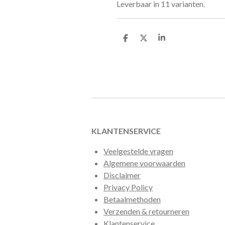
Leverbaar in 11 varianten.
D
D
S
e
e
h
l
e
a
e
l
r
n
e
KLANTENSERVICE
Veelgestelde vragen
Algemene voorwaarden
Disclaimer
Privacy Policy
Betaalmethoden
Verzenden & retourneren
Klantenservice