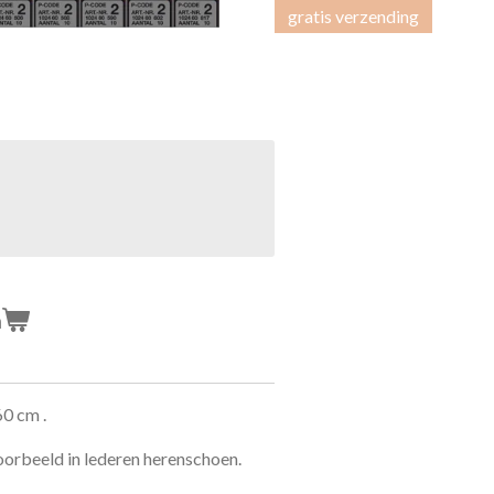
gratis verzending
n
60 cm .
oorbeeld in lederen herenschoen.