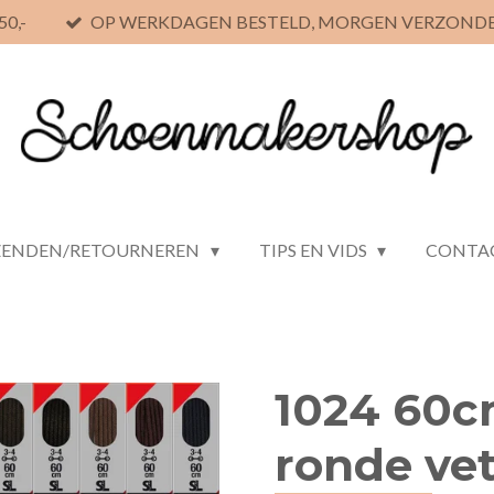
0,-
OP WERKDAGEN BESTELD, MORGEN VERZOND
ZENDEN/RETOURNEREN
TIPS EN VIDS
CONTA
1024 60
ronde ve