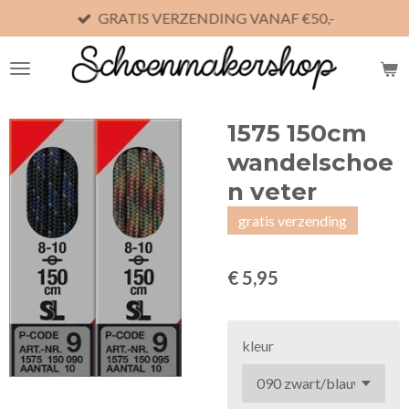
GRATIS VERZENDING VANAF €50,-
Ga
direct
naar
de
hoofdinhoud
1575 150cm
wandelschoe
n veter
gratis verzending
€ 5,95
kleur