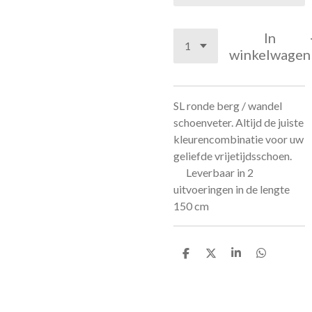
In
winkelwagen
SL ronde berg / wandel
schoenveter. Altijd de juiste
kleurencombinatie voor uw
geliefde vrijetijdsschoen.
Leverbaar in 2
uitvoeringen in de lengte
150 cm
D
D
S
D
e
e
h
e
l
e
a
l
e
l
r
e
n
e
n