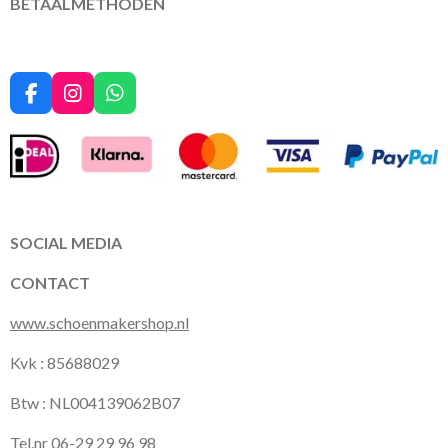
BETAALMETHODEN
F
I
W
a
n
h
c
s
a
e
t
t
b
a
s
o
g
A
o
r
p
k
a
p
SOCIAL MEDIA
m
CONTACT
www.schoenmakershop.nl
Kvk : 85688029
Btw : NL004139062B07
Tel.nr 06-29 29 96 98