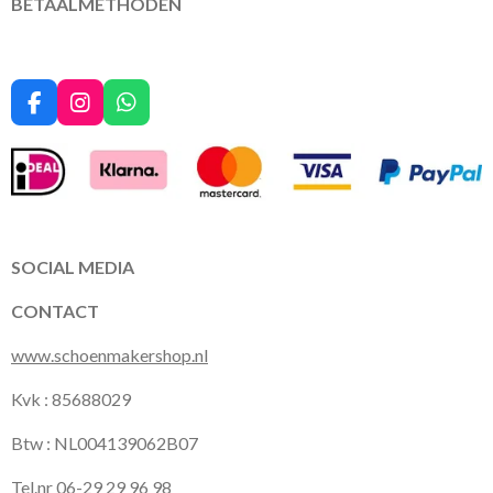
BETAALMETHODEN
F
I
W
a
n
h
c
s
a
e
t
t
b
a
s
o
g
A
o
r
p
k
a
p
SOCIAL MEDIA
m
CONTACT
www.schoenmakershop.nl
Kvk : 85688029
Btw : NL004139062B07
Tel.nr 06-29 29 96 98