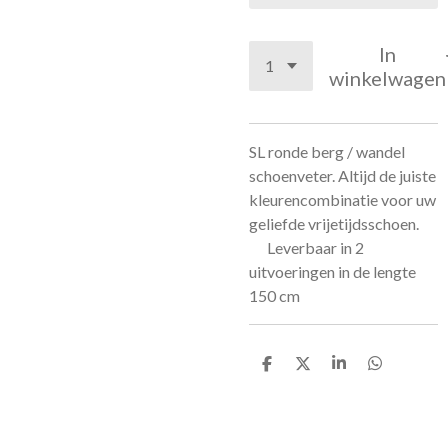
In
winkelwagen
SL ronde berg / wandel
schoenveter. Altijd de juiste
kleurencombinatie voor uw
geliefde vrijetijdsschoen.
Leverbaar in 2
uitvoeringen in de lengte
150 cm
D
D
S
D
e
e
h
e
l
e
a
l
e
l
r
e
n
e
n