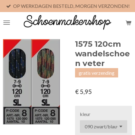
OP WERKDAGEN BESTELD, MORGEN VERZONDEN!
Ga
direct
naar
de
hoofdinhoud
1575 120cm
wandelschoe
n veter
gratis verzending
€ 5,95
kleur