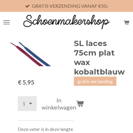
GRATIS VERZENDING VANAF €50,-
Ga
direct
naar
de
hoofdinhoud
SL laces
75cm plat
wax
kobaltblauw
gratis verzending
€ 5,95
In
winkelwagen
Deze veter is in deze lengte