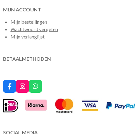
MIJN ACCOUNT
Mijn bestellingen
Wachtwoord vergeten
Mijn verlanglijst
BETAALMETHODEN
F
I
W
a
n
h
c
s
a
e
t
t
b
a
s
o
g
A
o
r
p
k
a
p
SOCIAL MEDIA
m