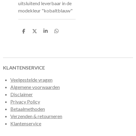
uitsluitend leverbaar in de
modekleur "kobaltblauw"
D
D
S
D
e
e
h
e
l
e
a
l
e
l
r
e
n
e
n
KLANTENSERVICE
Veelgestelde vragen
Algemene voorwaarden
Disclaimer
Privacy Policy
Betaalmethoden
Verzenden & retourneren
Klantenservice