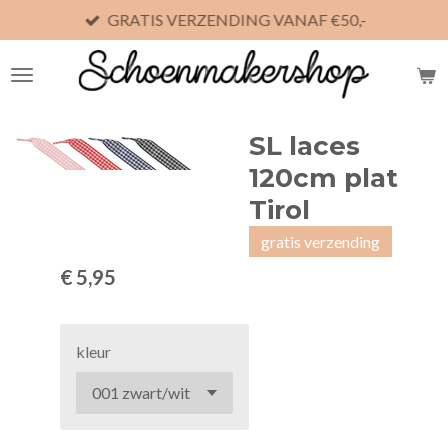
GRATIS VERZENDING VANAF €50,-
Ga
direct
naar
de
hoofdinhoud
SL laces
120cm plat
Tirol
gratis verzending
€ 5,95
kleur