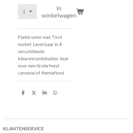
In
winkelwagen
Platte veter met Tirol
motief. Leverbaar in 4
verschillende
kleurencombinaties. leuk
voor een tirolerfeest
carnaval of themafeest
D
D
S
D
e
e
h
e
l
e
a
l
e
l
r
e
n
e
n
KLANTENSERVICE