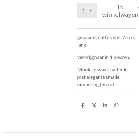
In
winkelwagen
gewaxte platte veter 75 cm
lang.
verkrijgbaar in 4 kleuren.
Mooie gewaxte veter in
plat elegante smalle
uitvoering (5mm).
D
D
S
D
e
e
h
e
l
e
a
l
e
l
r
e
n
e
n