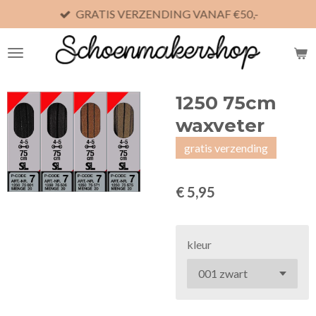
GRATIS VERZENDING VANAF €50,-
Ga
direct
naar
de
hoofdinhoud
1250 75cm
waxveter
gratis verzending
€ 5,95
kleur