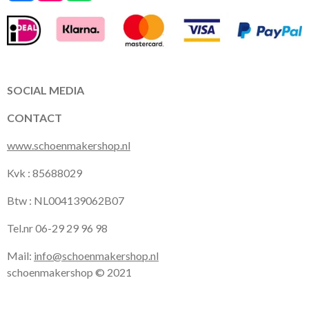
a
n
h
c
s
a
e
t
t
b
a
s
o
g
A
o
r
p
k
a
p
SOCIAL MEDIA
m
CONTACT
www.schoenmakershop.nl
Kvk : 85688029
Btw : NL004139062B07
Tel.nr 06-29 29 96 98
Mail:
info@schoenmakershop.nl
schoenmakershop © 2021