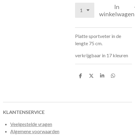
In
winkelwagen
Platte sportveter in de
lengte 75 cm.
verkrijgbaar in 17 kleuren
D
D
S
D
e
e
h
e
l
e
a
l
e
l
r
e
n
e
n
KLANTENSERVICE
Veelgestelde vragen
Algemene voorwaarden