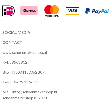
a
n
h
c
s
a
e
t
t
b
a
s
o
g
A
o
r
p
k
a
p
SOCIAL MEDIA
m
CONTACT
www.schoenmakershop.nl
Kvk : 85688029
Btw : NL004139062B07
Tel.nr 06-29 29 96 98
Mail:
info@schoenmakershop.nl
schoenmakershop © 2021