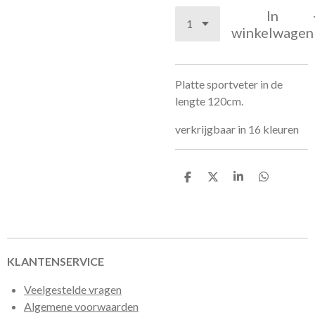
In
winkelwagen
Platte sportveter in de
lengte 120cm.
verkrijgbaar in 16 kleuren
D
D
S
D
e
e
h
e
l
e
a
l
e
l
r
e
n
e
n
KLANTENSERVICE
Veelgestelde vragen
Algemene voorwaarden