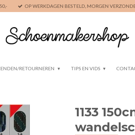
0,-
OP WERKDAGEN BESTELD, MORGEN VERZOND
ZENDEN/RETOURNEREN
TIPS EN VIDS
CONTA
1133 150
wandelsc