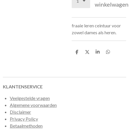
winkelwagen
fraaie leren ceintuur voor
zowel dames als heren.
D
D
S
D
e
e
h
e
l
e
a
l
e
l
r
e
n
e
n
KLANTENSERVICE
Veelgestelde vragen
Algemene voorwaarden
Disclaimer
Privacy Policy
Betaalmethoden