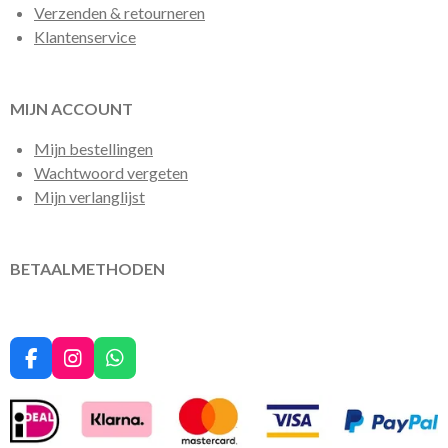
Verzenden & retourneren
Klantenservice
MIJN ACCOUNT
Mijn bestellingen
Wachtwoord vergeten
Mijn verlanglijst
BETAALMETHODEN
F
I
W
a
n
h
c
s
a
e
t
t
b
a
s