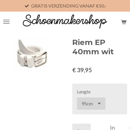
GRATIS VERZENDING VANAF €50,-
Ga
direct
naar
de
hoofdinhoud
Riem EP
40mm wit
€ 39,95
Lengte
In