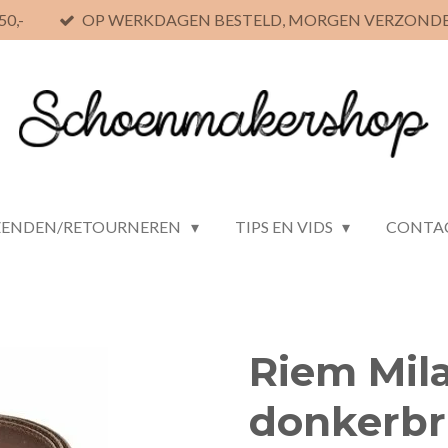
0,-
OP WERKDAGEN BESTELD, MORGEN VERZOND
ZENDEN/RETOURNEREN
TIPS EN VIDS
CONTA
Riem Mi
donkerbr