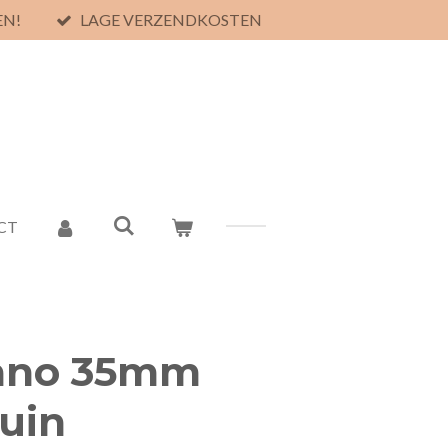
EN!
LAGE VERZENDKOSTEN
CT
lano 35mm
uin