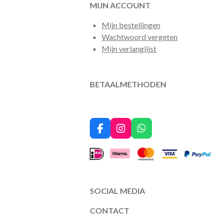
MIJN ACCOUNT
Mijn bestellingen
Wachtwoord vergeten
Mijn verlanglijst
BETAALMETHODEN
F
I
W
a
n
h
c
s
a
e
t
t
b
a
s
o
g
A
o
r
p
SOCIAL MEDIA
k
a
p
m
CONTACT