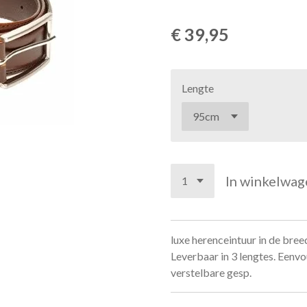
€ 39,95
Lengte
In winkelwag
luxe herenceintuur in de bree
Leverbaar in 3 lengtes. Eenv
verstelbare gesp.