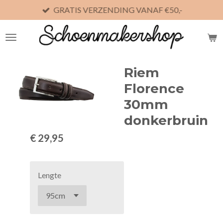
GRATIS VERZENDING VANAF €50,-
Ga
direct
naar
de
hoofdinhoud
Riem
Florence
30mm
donkerbruin
€ 29,95
Lengte