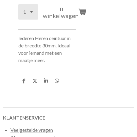
In
winkelwagen
lederen Heren ceintuur in
de breedte 30mm. Ideaal
voor iemand met een
maatje meer.
D
D
S
D
e
e
h
e
l
e
a
l
e
l
r
e
n
e
n
KLANTENSERVICE
Veelgestelde vragen