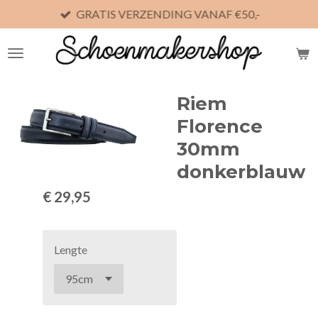
GRATIS VERZENDING VANAF €50,-
Ga
direct
naar
de
hoofdinhoud
Riem
Florence
30mm
donkerblauw
€ 29,95
Lengte