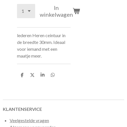
In
winkelwagen
lederen Heren ceintuur in
de breedte 30mm. Ideaal
voor iemand met een
maatje meer.
D
D
S
D
e
e
h
e
l
e
a
l
e
l
r
e
n
e
n
KLANTENSERVICE
Veelgestelde vragen