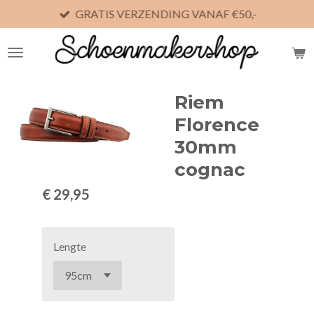
GRATIS VERZENDING VANAF €50,-
Ga
direct
naar
de
hoofdinhoud
Riem
Florence
30mm
cognac
€ 29,95
Lengte