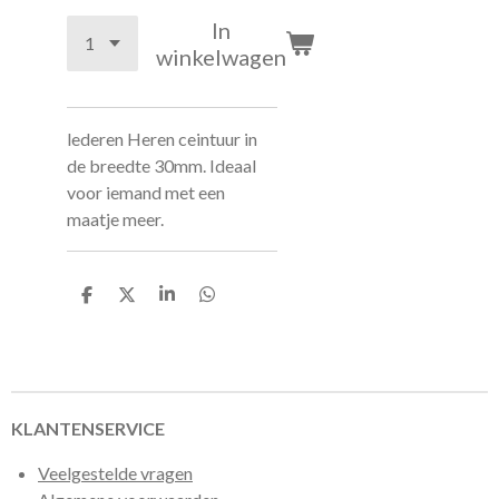
In
winkelwagen
lederen Heren ceintuur in
de breedte 30mm. Ideaal
voor iemand met een
maatje meer.
D
D
S
D
e
e
h
e
l
e
a
l
e
l
r
e
n
e
n
KLANTENSERVICE
Veelgestelde vragen