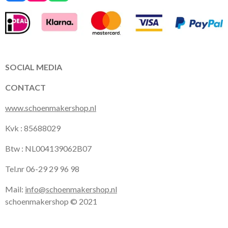
a
n
h
c
s
a
e
t
t
b
a
s
o
g
A
o
r
p
k
a
p
SOCIAL MEDIA
m
CONTACT
www.schoenmakershop.nl
Kvk : 85688029
Btw : NL004139062B07
Tel.nr 06-29 29 96 98
Mail:
info@schoenmakershop.nl
schoenmakershop © 2021