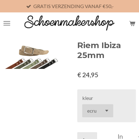
GRATIS VERZENDING VANAF €50,-
Ga
direct
naar
de
hoofdinhoud
Riem Ibiza
25mm
€ 24,95
kleur
In