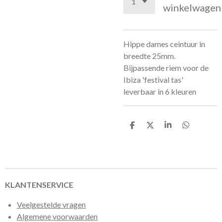
winkelwagen
Hippe dames ceintuur in
breedte 25mm.
Bijpassende riem voor de
Ibiza 'festival tas'
leverbaar in 6 kleuren
D
D
S
D
e
e
h
e
l
e
a
l
e
l
r
e
n
e
n
KLANTENSERVICE
Veelgestelde vragen
Algemene voorwaarden