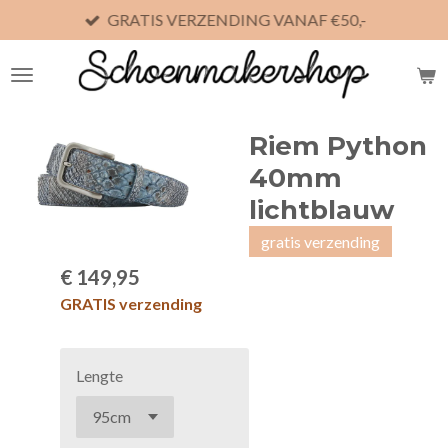
GRATIS VERZENDING VANAF €50,-
Ga
direct
naar
de
hoofdinhoud
Riem Python
40mm
lichtblauw
gratis verzending
€ 149,95
GRATIS verzending
Lengte