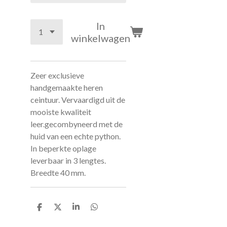
In
winkelwagen
Zeer exclusieve
handgemaakte heren
ceintuur. Vervaardigd uit de
mooiste kwaliteit
leer.gecombyneerd met de
huid van een echte python.
In beperkte oplage
leverbaar in 3 lengtes.
Breedte 40 mm.
D
D
S
D
e
e
h
e
l
e
a
l