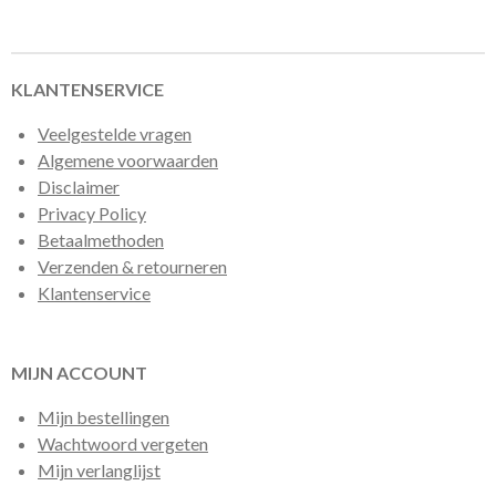
e
l
r
e
n
e
n
KLANTENSERVICE
Veelgestelde vragen
Algemene voorwaarden
Disclaimer
Privacy Policy
Betaalmethoden
Verzenden & retourneren
Klantenservice
MIJN ACCOUNT
Mijn bestellingen
Wachtwoord vergeten
Mijn verlanglijst