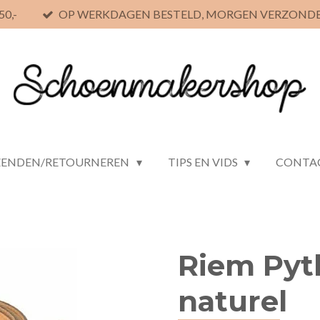
0,-
OP WERKDAGEN BESTELD, MORGEN VERZOND
ZENDEN/RETOURNEREN
TIPS EN VIDS
CONTA
Riem Py
naturel