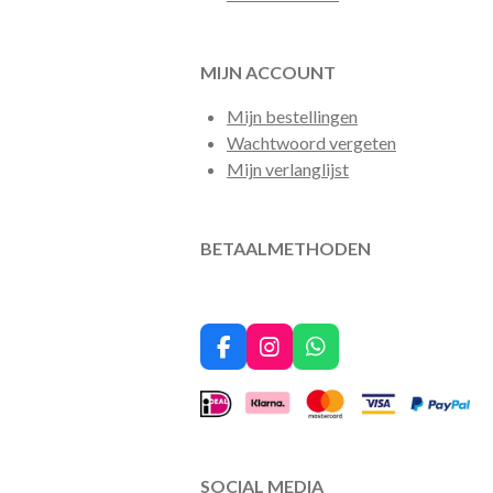
MIJN ACCOUNT
Mijn bestellingen
Wachtwoord vergeten
Mijn verlanglijst
BETAALMETHODEN
F
I
W
a
n
h
c
s
a
e
t
t
b
a
s
o
g
A
o
r
p
SOCIAL MEDIA