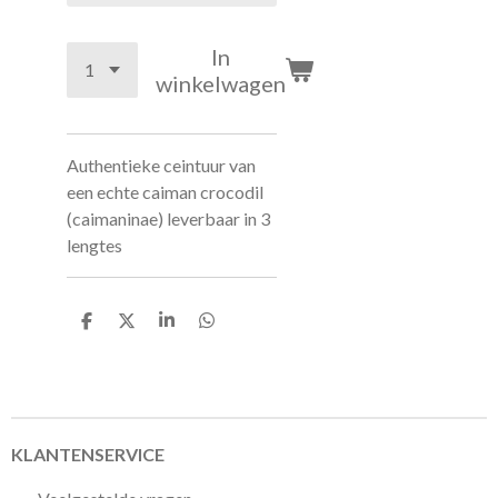
In
winkelwagen
Authentieke ceintuur van
een echte caiman crocodil
(caimaninae) leverbaar in 3
lengtes
D
D
S
D
e
e
h
e
l
e
a
l
e
l
r
e
n
e
n
KLANTENSERVICE