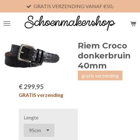
GRATIS VERZENDING VANAF €50,-
Ga
direct
naar
de
hoofdinhoud
Riem Croco
donkerbruin
40mm
gratis verzending
€ 299,95
GRATIS verzending
Lengte