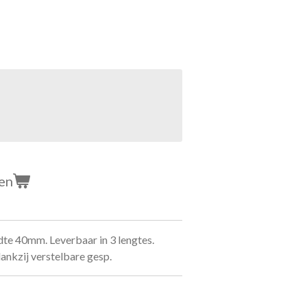
en
dte 40mm. Leverbaar in 3 lengtes.
nkzij verstelbare gesp.