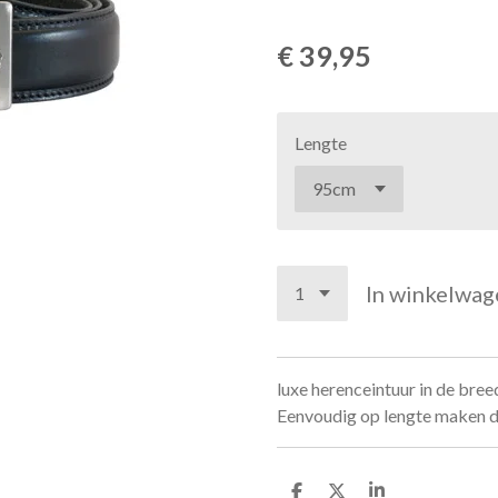
€ 39,95
Lengte
In winkelwag
luxe herenceintuur in de bree
Eenvoudig op lengte maken da
D
D
S