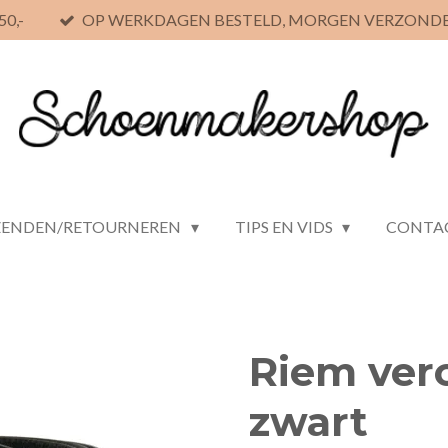
0,-
OP WERKDAGEN BESTELD, MORGEN VERZOND
ZENDEN/RETOURNEREN
TIPS EN VIDS
CONTA
Riem ve
zwart