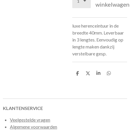
winkelwagen
luxe herenceintuur in de
breedte 40mm. Leverbaar
in 3 lengtes. Eenvoudig op
lengte maken dankzij
verstelbare gesp.
D
D
S
D
e
e
h
e
l
e
a
l
e
l
r
e
n
e
n
KLANTENSERVICE
Veelgestelde vragen
Algemene voorwaarden