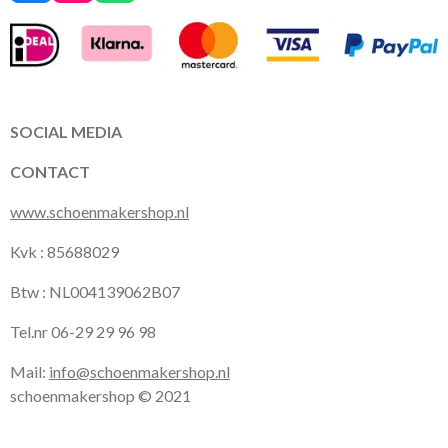
a
n
h
c
s
a
e
t
t
b
a
s
o
g
A
o
r
p
k
a
p
SOCIAL MEDIA
m
CONTACT
www.schoenmakershop.nl
Kvk : 85688029
Btw : NL004139062B07
Tel.nr 06-29 29 96 98
Mail:
info@schoenmakershop.nl
schoenmakershop © 2021