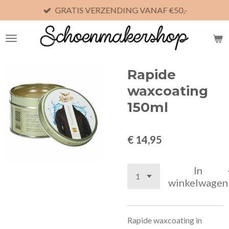
GRATIS VERZENDING VANAF €50,-
Ga
direct
naar
de
hoofdinhoud
Rapide
waxcoating
150ml
€ 14,95
In
winkelwagen
Rapide waxcoating in