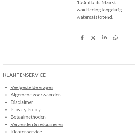
150ml blik. Maakt
waxkleding langdurig
watersafstotend.
D
D
S
D
e
e
h
e
l
e
a
l
e
l
r
e
n
e
n
KLANTENSERVICE
Veelgestelde vragen
Algemene voorwaarden
Disclaimer
Privacy Policy
Betaalmethoden
Verzenden & retourneren
Klantenservice