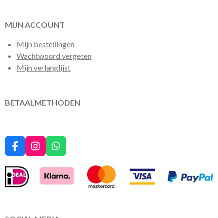
MIJN ACCOUNT
Mijn bestellingen
Wachtwoord vergeten
Mijn verlanglijst
BETAALMETHODEN
F
I
W
a
n
h
c
s
a
e
t
t
b
a
s
o
g
A
o
r
p
k
a
p