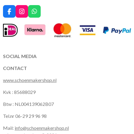
F
I
W
a
n
h
c
s
a
e
t
t
b
a
s
o
g
A
o
r
p
k
a
p
SOCIAL MEDIA
m
CONTACT
www.schoenmakershop.nl
Kvk : 85688029
Btw : NL004139062B07
Tel.nr 06-29 29 96 98
Mail:
info@schoenmakershop.nl