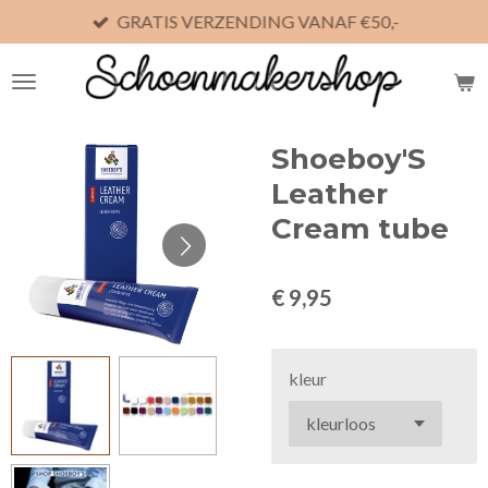
GRATIS VERZENDING VANAF €50,-
Ga
direct
naar
de
hoofdinhoud
Shoeboy'S
Leather
Cream tube
€ 9,95
kleur