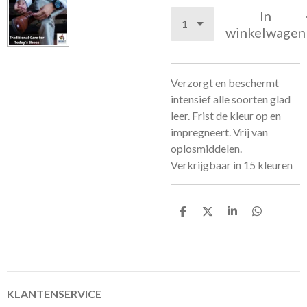
In
winkelwagen
Verzorgt en beschermt
intensief alle soorten glad
leer. Frist de kleur op en
impregneert. Vrij van
oplosmiddelen.
Verkrijgbaar in 15 kleuren
D
D
S
D
e
e
h
e
l
e
a
l
e
l
r
e
n
e
n
KLANTENSERVICE