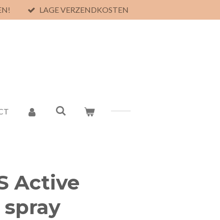
EN!
LAGE VERZENDKOSTEN
CT
S Active
 spray