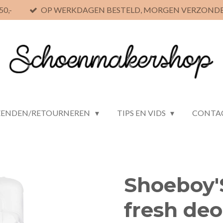
0,-
OP WERKDAGEN BESTELD, MORGEN VERZOND
ZENDEN/RETOURNEREN
TIPS EN VIDS
CONTA
Shoeboy'
fresh deo