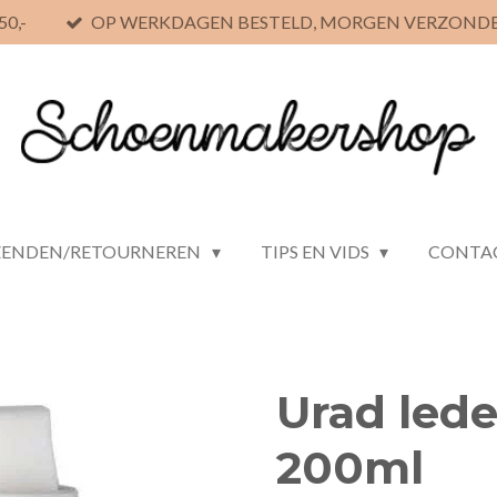
0,-
OP WERKDAGEN BESTELD, MORGEN VERZOND
ZENDEN/RETOURNEREN
TIPS EN VIDS
CONTA
Urad led
200ml