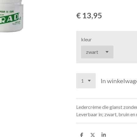
€ 13,95
kleur
In winkelwag
Ledercrème die glanst zonder 
Leverbaar in; zwart, bruin en 
D
D
S