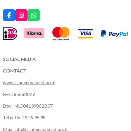
F
I
W
a
n
h
c
s
a
e
t
t
b
a
s
o
g
A
o
r
p
k
a
p
SOCIAL MEDIA
m
CONTACT
www.schoenmakershop.nl
Kvk : 85688029
Btw : NL004139062B07
Tel.nr 06-29 29 96 98
Mail:
info@schoenmakershop.nl