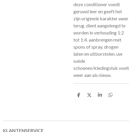
deze conditioner voedt
geruwd leer en geeft het
zijn originele karakter weer
terug. dient aangelengd te
worden in verhouding 1:2
tot 1:4. aanbrengen met
spons of spray. drogen
laten en uitborstelen. uw
suède
schoenen/kledingstuk voelt
weer aan als nieuw.
D
D
S
D
e
e
h
e
l
e
a
l
e
l
r
e
n
e
n
KLANTENSERVICE