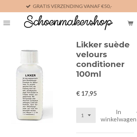
GRATIS VERZENDING VANAF €50,-
Ga
direct
naar
de
hoofdinhoud
Likker suède
velours
conditioner
100ml
€ 17,95
In
winkelwagen