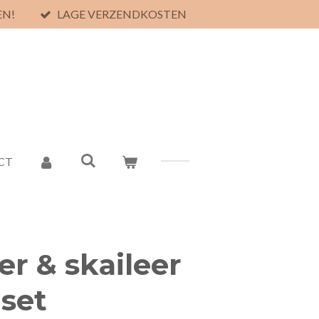
EN!
LAGE VERZENDKOSTEN
CT
er & skaileer
 set