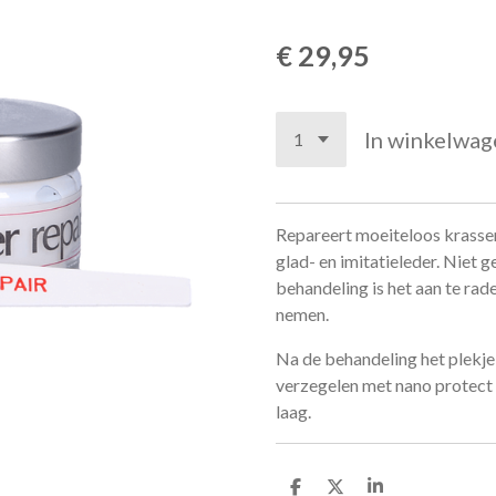
€ 29,95
In winkelwag
Repareert moeiteloos krassen
glad- en imitatieleder. Niet 
behandeling is het aan te ra
nemen.
Na de behandeling het plekje
verzegelen met nano protect 
laag.
D
D
S