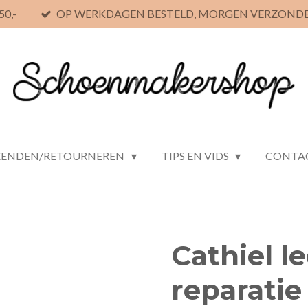
0,-
OP WERKDAGEN BESTELD, MORGEN VERZOND
ZENDEN/RETOURNEREN
TIPS EN VIDS
CONTA
Cathiel le
reparatie