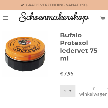
GRATIS VERZENDING VANAF €50,-
Ga
direct
naar
de
hoofdinhoud
Bufalo
Protexol
ledervet 75
ml
€ 7,95
In
winkelwagen