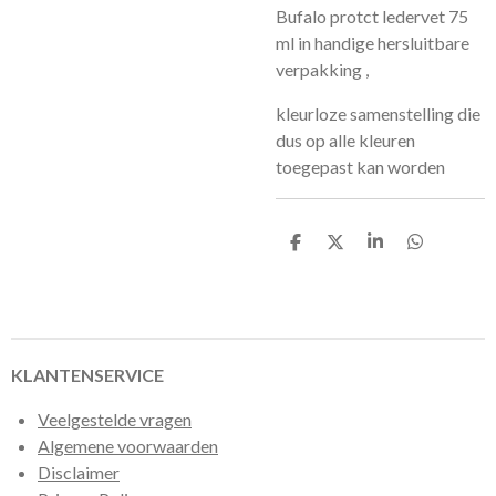
Bufalo protct ledervet 75
ml in handige hersluitbare
verpakking ,
kleurloze samenstelling die
dus op alle kleuren
toegepast kan worden
D
D
S
D
e
e
h
e
l
e
a
l
e
l
r
e
n
e
n
KLANTENSERVICE
Veelgestelde vragen
Algemene voorwaarden
Disclaimer