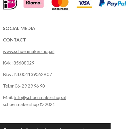
e
t
t
b
a
s
o
g
A
o
r
p
k
a
p
SOCIAL MEDIA
m
CONTACT
www.schoenmakershop.nl
Kvk : 85688029
Btw : NL004139062B07
Tel.nr 06-29 29 96 98
Mail:
info@schoenmakershop.nl
schoenmakershop © 2021