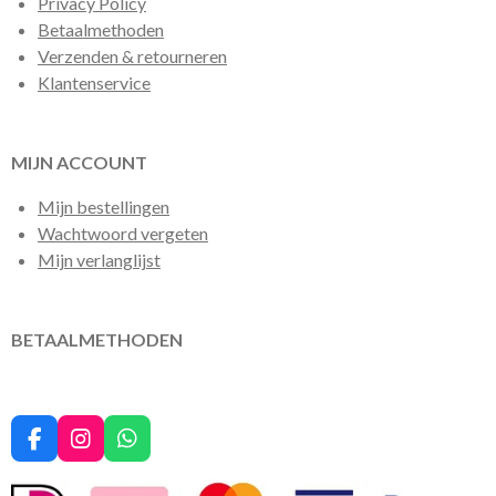
Privacy Policy
Betaalmethoden
Verzenden & retourneren
Klantenservice
MIJN ACCOUNT
Mijn bestellingen
Wachtwoord vergeten
Mijn verlanglijst
BETAALMETHODEN
F
I
W
a
n
h
c
s
a