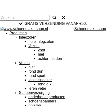
GRATIS VERZENDING VANAF €50,-
Schoenmakershop
Producten
Inlegzolen
hele inlegzolen
½ zool
voor
hiel
achter-midden
Veters
plat
rond dun
rond sport
laces sneaker
rond dik
leren veter
Schoenverzorging
onderhoudsproducten
schoenspanners
borstels