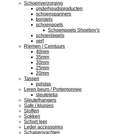
Schoenverzorging
onderhoudsproducten
schoenspanners
borstels
schoenpoets
Schoenpoets Shoeboy's
schoenlepels
verf
Riemen / Ceintuurs
40mm
35mm
30mm
25mm
20mm
Tassen
polstas
Leren beurs / Portemonnee
sleuteletui
Sleutelhangers
Safe / kluisjes
Sloffen
Sokken
Schort leer
Leder accessoires
Schapenvachten