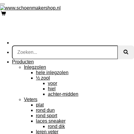
Ga
direct
naar
de
hoofdinhoud
Producten
Inlegzolen
hele inlegzolen
½ zool
voor
hiel
achter-midden
Veters
plat
rond dun
rond sport
laces sneaker
rond dik
leren veter