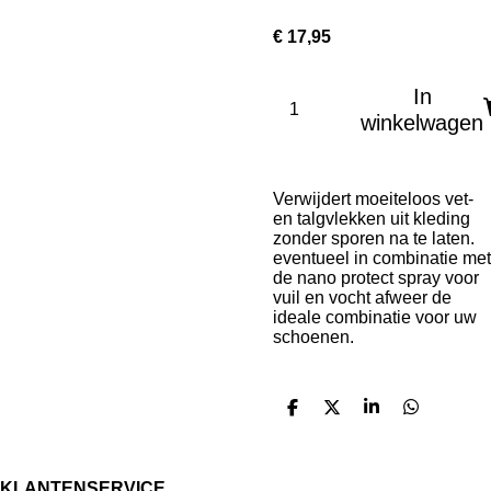
€ 17,95
In
winkelwagen
Verwijdert moeiteloos vet-
en talgvlekken uit kleding
zonder sporen na te laten.
eventueel in combinatie met
de nano protect spray voor
vuil en vocht afweer de
ideale combinatie voor uw
schoenen.
D
D
S
D
e
e
h
e
l
e
a
l
e
l
r
e
n
e
n
KLANTENSERVICE