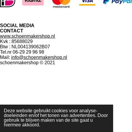
e
t
t
b
a
s
o
g
A
o
r
p
k
a
p
SOCIAL MEDIA
m
CONTACT
www.schoenmakershop.nl
Kvk : 85688029
Btw : NL004139062B07
Tel.nr 06-29 29 96 98
Mail:
info@schoenmakershop.nl
schoenmakershop © 2021
Deze website gebruikt cookies voor analyse-
doeleinden en/of het tonen van advertenties. Door
gebruik te blijven maken van de site gaat u
hiermee akkoord.