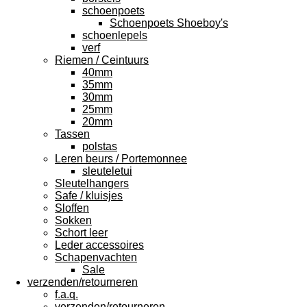
schoenpoets
Schoenpoets Shoeboy's
schoenlepels
verf
Riemen / Ceintuurs
40mm
35mm
30mm
25mm
20mm
Tassen
polstas
Leren beurs / Portemonnee
sleuteletui
Sleutelhangers
Safe / kluisjes
Sloffen
Sokken
Schort leer
Leder accessoires
Schapenvachten
Sale
verzenden/retourneren
f.a.q.
verzenden/retourneren