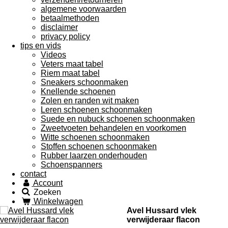
algemene voorwaarden
betaalmethoden
disclaimer
privacy policy
tips en vids
Videos
Veters maat tabel
Riem maat tabel
Sneakers schoonmaken
Knellende schoenen
Zolen en randen wit maken
Leren schoenen schoonmaken
Suede en nubuck schoenen schoonmaken
Zweetvoeten behandelen en voorkomen
Witte schoenen schoonmaken
Stoffen schoenen schoonmaken
Rubber laarzen onderhouden
Schoenspanners
contact
Account
Zoeken
Winkelwagen
Avel Hussard vlek
verwijderaar flacon