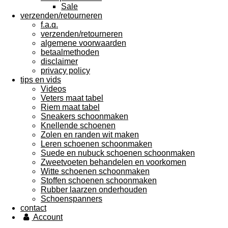
Sale
verzenden/retourneren
f.a.q.
verzenden/retourneren
algemene voorwaarden
betaalmethoden
disclaimer
privacy policy
tips en vids
Videos
Veters maat tabel
Riem maat tabel
Sneakers schoonmaken
Knellende schoenen
Zolen en randen wit maken
Leren schoenen schoonmaken
Suede en nubuck schoenen schoonmaken
Zweetvoeten behandelen en voorkomen
Witte schoenen schoonmaken
Stoffen schoenen schoonmaken
Rubber laarzen onderhouden
Schoenspanners
contact
Account