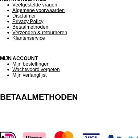
Veelgestelde vragen
Algemene voorwaarden
Disclaimer
Privacy Policy
Betaalmethoden
Verzenden & retourneren
Klantenservice
MIJN ACCOUNT
Mijn bestellingen
Wachtwoord vergeten
Mijn verlanglijst
BETAALMETHODEN
F
I
W
a
n
h
c
s
a