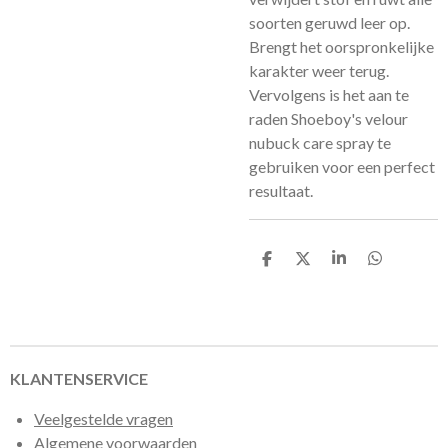
soorten geruwd leer op.
Brengt het oorspronkelijke
karakter weer terug.
Vervolgens is het aan te
raden Shoeboy's velour
nubuck care spray te
gebruiken voor een perfect
resultaat.
D
D
S
D
e
e
h
e
l
e
a
l
e
l
r
e
n
e
n
KLANTENSERVICE
Veelgestelde vragen
Algemene voorwaarden