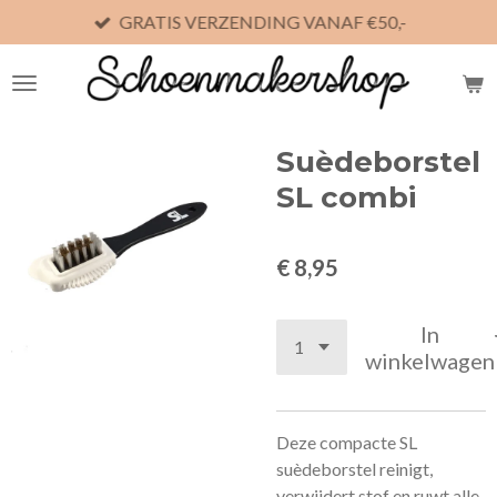
GRATIS VERZENDING VANAF €50,-
Ga
direct
naar
de
hoofdinhoud
Suèdeborstel
SL combi
€ 8,95
In
winkelwagen
Deze compacte SL
suèdeborstel reinigt,
verwijdert stof en ruwt alle