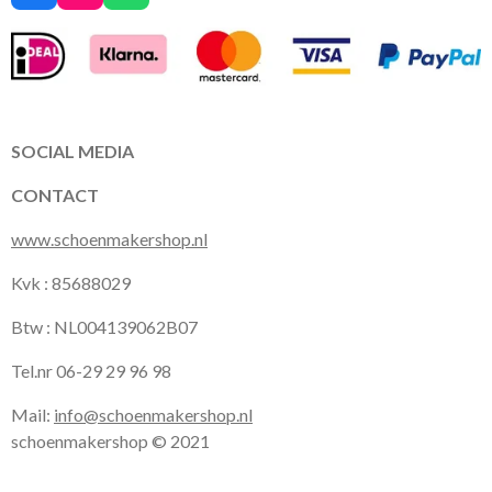
a
n
h
c
s
a
e
t
t
b
a
s
o
g
A
o
r
p
k
a
p
SOCIAL MEDIA
m
CONTACT
www.schoenmakershop.nl
Kvk : 85688029
Btw : NL004139062B07
Tel.nr 06-29 29 96 98
Mail:
info@schoenmakershop.nl
schoenmakershop © 2021