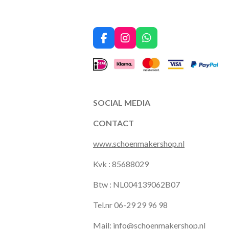
F
I
W
a
n
h
c
s
a
e
t
t
b
a
s
o
g
A
o
r
p
SOCIAL MEDIA
k
a
p
m
CONTACT
www.schoenmakershop.nl
Kvk : 85688029
Btw : NL004139062B07
Tel.nr 06-29 29 96 98
Mail:
info@schoenmakershop.nl