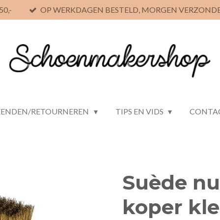
0,-
OP WERKDAGEN BESTELD, MORGEN VERZOND
ZENDEN/RETOURNEREN
TIPS EN VIDS
CONTA
Suède nu
koper kle