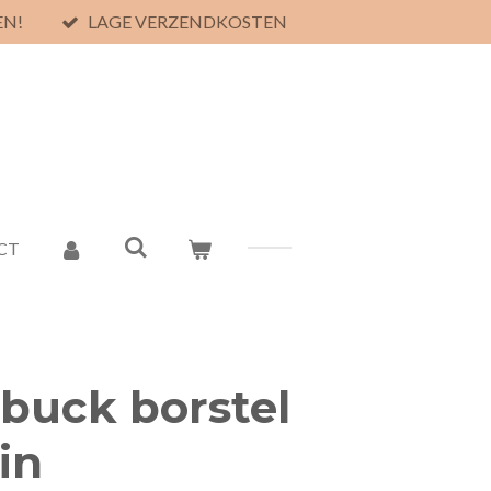
EN!
LAGE VERZENDKOSTEN
CT
buck borstel
in