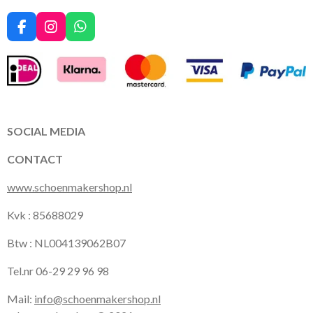
F
I
W
a
n
h
c
s
a
e
t
t
b
a
s
o
g
A
o
r
p
k
a
p
SOCIAL MEDIA
m
CONTACT
www.schoenmakershop.nl
Kvk : 85688029
Btw : NL004139062B07
Tel.nr 06-29 29 96 98
Mail:
info@schoenmakershop.nl