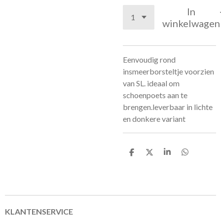
In
winkelwagen
Eenvoudig rond
insmeerborsteltje voorzien
van SL. ideaal om
schoenpoets aan te
brengen.leverbaar in lichte
en donkere variant
D
D
S
D
e
e
h
e
l
e
a
l
e
l
r
e
n
e
n
KLANTENSERVICE