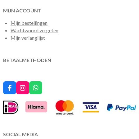
MIJN ACCOUNT
Mijn bestellingen
Wachtwoord vergeten
Mijn verlanglijst
BETAALMETHODEN
F
I
W
a
n
h
c
s
a
e
t
t
b
a
s
o
g
A
o
r
p
k
a
p
SOCIAL MEDIA
m