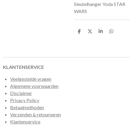
Sleutelhanger Yoda STAR
WARS
D
D
S
D
e
e
h
e
l
e
a
l
e
l
r
e
n
e
n
KLANTENSERVICE
Veelgestelde vragen
Algemene voorwaarden
Disclaimer
Privacy Policy
Betaalmethoden
Verzenden & retourneren
Klantenservice