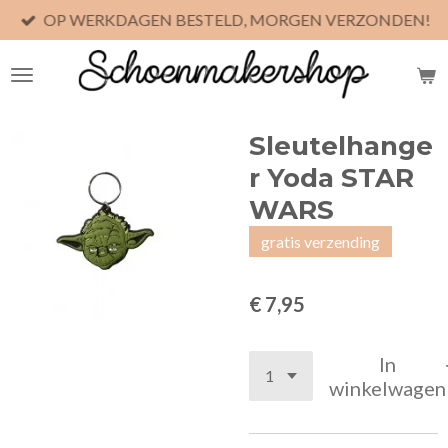
OP WERKDAGEN BESTELD, MORGEN VERZONDEN!
Ga
direct
naar
de
hoofdinhoud
Sleutelhange
r Yoda STAR
WARS
gratis verzending
€ 7,95
In
winkelwagen