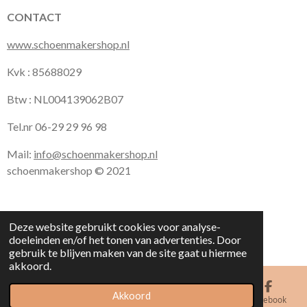
CONTACT
www.schoenmakershop.nl
Kvk : 85688029
Btw : NL004139062B07
Tel.nr 06-29 29 96 98
Mail:
info@schoenmakershop.nl
schoenmakershop © 2021
Deze website gebruikt cookies voor analyse-
doeleinden en/of het tonen van advertenties. Door
gebruik te blijven maken van de site gaat u hiermee
akkoord.
Akkoord
E-mailadres
Kaart
Facebook