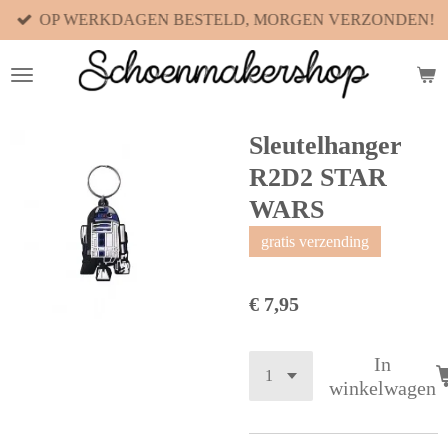
OP WERKDAGEN BESTELD, MORGEN VERZONDEN!
Ga
direct
naar
de
hoofdinhoud
Sleutelhanger
R2D2 STAR
WARS
gratis verzending
€ 7,95
In
winkelwagen