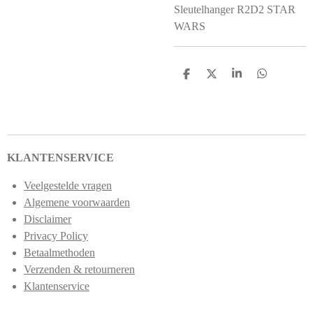
Sleutelhanger R2D2 STAR
WARS
D
D
S
D
e
e
h
e
l
e
a
l
e
l
r
e
n
e
n
KLANTENSERVICE
Veelgestelde vragen
Algemene voorwaarden
Disclaimer
Privacy Policy
Betaalmethoden
Verzenden & retourneren
Klantenservice