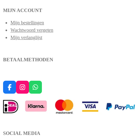
MIJN ACCOUNT
Mijn bestellingen
Wachtwoord vergeten
Mijn verlanglijst
BETAALMETHODEN
F
I
W
a
n
h
c
s
a
e
t
t
b
a
s
o
g
A
o
r
p
k
a
p
SOCIAL MEDIA
m