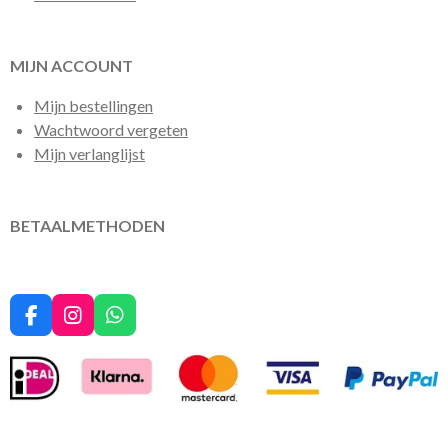
MIJN ACCOUNT
Mijn bestellingen
Wachtwoord vergeten
Mijn verlanglijst
BETAALMETHODEN
F
I
W
a
n
h
c
s
a
e
t
t
b
a
s
o
g
A
o
r
p