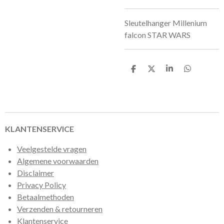
Sleutelhanger Millenium
falcon STAR WARS
D
D
S
D
e
e
h
e
l
e
a
l
e
l
r
e
n
e
n
KLANTENSERVICE
Veelgestelde vragen
Algemene voorwaarden
Disclaimer
Privacy Policy
Betaalmethoden
Verzenden & retourneren
Klantenservice