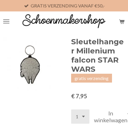
GRATIS VERZENDING VANAF €50,-
Ga
direct
naar
de
hoofdinhoud
Sleutelhange
r Millenium
falcon STAR
WARS
gratis verzending
€ 7,95
In
winkelwagen