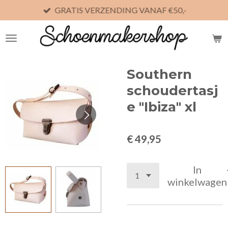
GRATIS VERZENDING VANAF €50,-
Ga
direct
naar
de
hoofdinhoud
Southern
schoudertasj
e "Ibiza" xl
€ 49,95
In
winkelwagen