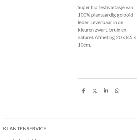
Super hip festivaltasje van
100% plantaardig gelooid
leder. Leverbaar in de
kleuren zwart, bruin en
naturel. Afmeting 20 x 8.5 x
10cm.
D
D
S
D
e
e
h
e
l
e
a
l
e
l
r
e
n
e
n
KLANTENSERVICE