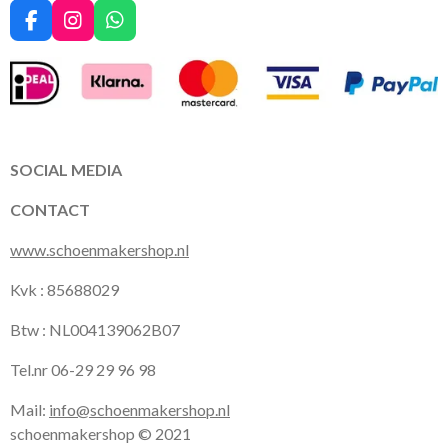
F
I
W
a
n
h
c
s
a
e
t
t
b
a
s
o
g
A
o
r
p
k
a
p
SOCIAL MEDIA
m
CONTACT
www.schoenmakershop.nl
Kvk : 85688029
Btw : NL004139062B07
Tel.nr 06-29 29 96 98
Mail:
info@schoenmakershop.nl
schoenmakershop © 2021