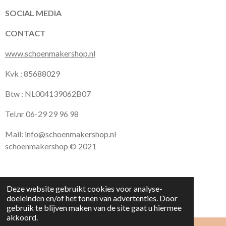
k
a
p
SOCIAL MEDIA
m
CONTACT
www.schoenmakershop.nl
Kvk : 85688029
Btw : NL004139062B07
Tel.nr 06-29 29 96 98
Mail:
info@schoenmakershop.nl
schoenmakershop © 2021
Deze website gebruikt cookies voor analyse-
doeleinden en/of het tonen van advertenties. Door
gebruik te blijven maken van de site gaat u hiermee
akkoord.