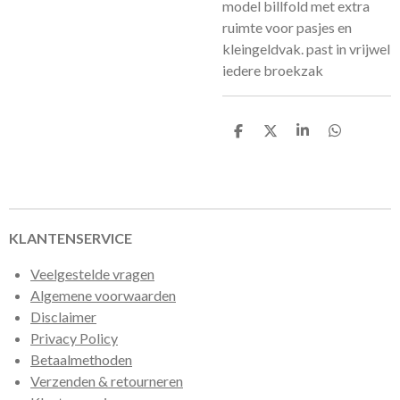
model billfold met extra
ruimte voor pasjes en
kleingeldvak. past in vrijwel
iedere broekzak
D
D
S
D
e
e
h
e
l
e
a
l
e
l
r
e
n
e
n
KLANTENSERVICE
Veelgestelde vragen
Algemene voorwaarden
Disclaimer
Privacy Policy
Betaalmethoden
Verzenden & retourneren