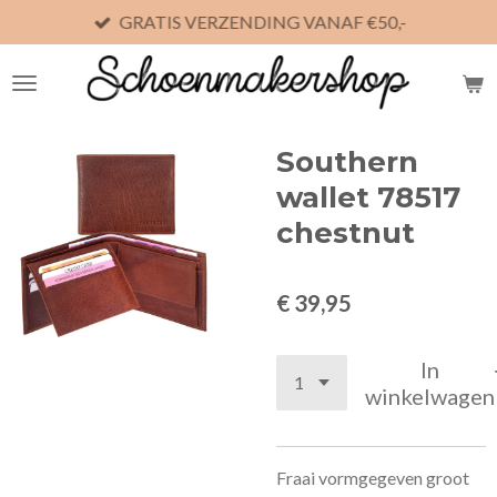
GRATIS VERZENDING VANAF €50,-
Ga
direct
naar
de
hoofdinhoud
Southern
wallet 78517
chestnut
€ 39,95
In
winkelwagen
Fraai vormgegeven groot