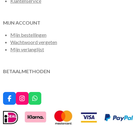
Klantenservice
MIJN ACCOUNT
Mijn bestellingen
Wachtwoord vergeten
Mijn verlanglijst
BETAALMETHODEN
F
I
W
a
n
h
c
s
a
e
t
t
b
a
s
o
g
A
o
r
p