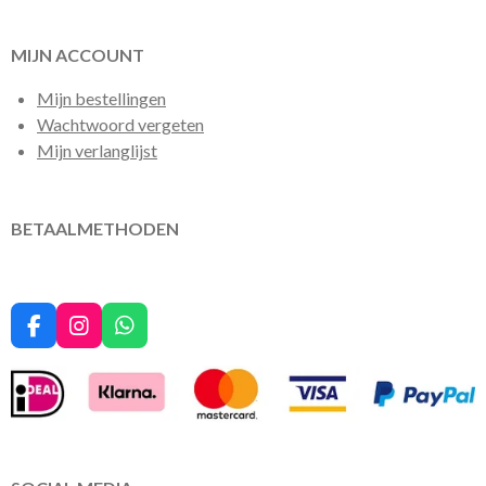
MIJN ACCOUNT
Mijn bestellingen
Wachtwoord vergeten
Mijn verlanglijst
BETAALMETHODEN
F
I
W
a
n
h
c
s
a
e
t
t
b
a
s
o
g
A
o
r
p
k
a
p