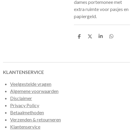
dames portemonee met
extra ruimte voor pasjes en
papiergeld.
D
D
S
D
e
e
h
e
l
e
a
l
e
l
r
e
n
e
n
KLANTENSERVICE
Veelgestelde vragen
Algemene voorwaarden
Disclaimer
Privacy Policy
Betaalmethoden
Verzenden & retourneren
Klantenservice