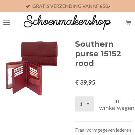
GRATIS VERZENDING VANAF €50,-
Ga
direct
naar
de
hoofdinhoud
Southern
purse 15152
rood
€ 39,95
In
winkelwagen
Fraai vormgegeven lederen