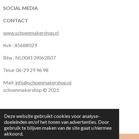
k
a
p
SOCIAL MEDIA
m
CONTACT
www.schoenmakershop.nl
Kvk : 85688029
Btw : NL004139062B07
Tel.nr 06-29 29 96 98
Mail:
info@schoenmakershop.nl
schoenmakershop © 2021
Deze website gebruikt cookies voor analyse-
doeleinden en/of het tonen van advertenties. Door
gebruik te blijven maken van de site gaat u hiermee
akkoord.