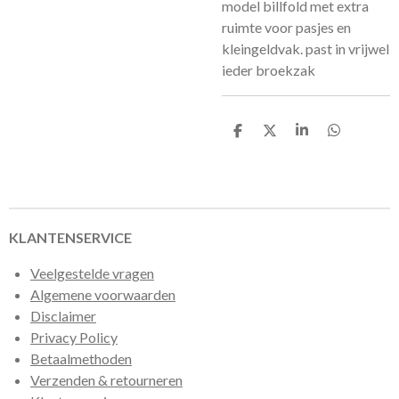
model billfold met extra
ruimte voor pasjes en
kleingeldvak. past in vrijwel
ieder broekzak
D
D
S
D
e
e
h
e
l
e
a
l
e
l
r
e
n
e
n
KLANTENSERVICE
Veelgestelde vragen
Algemene voorwaarden
Disclaimer
Privacy Policy
Betaalmethoden
Verzenden & retourneren