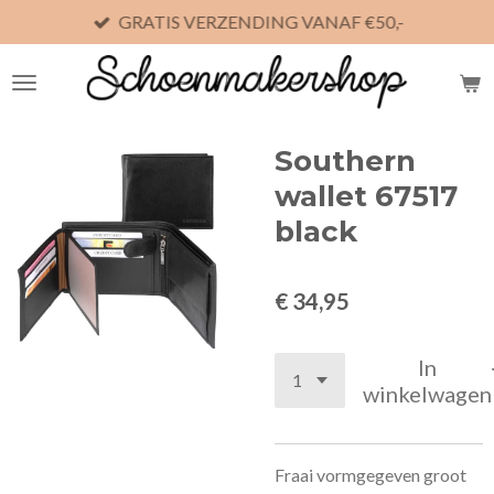
GRATIS VERZENDING VANAF €50,-
Ga
direct
naar
de
hoofdinhoud
Southern
wallet 67517
black
€ 34,95
In
winkelwagen
Fraai vormgegeven groot