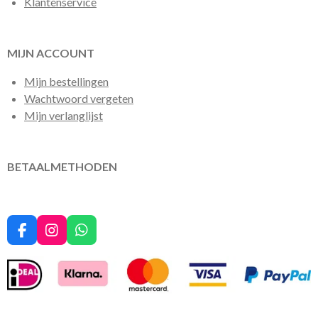
Klantenservice
MIJN ACCOUNT
Mijn bestellingen
Wachtwoord vergeten
Mijn verlanglijst
BETAALMETHODEN
F
I
W
a
n
h
c
s
a
e
t
t
b
a
s
o
g
A
o
r
p