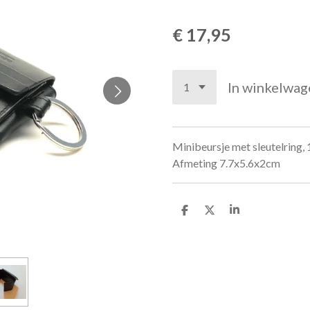
€ 17,95
In winkelwag
Minibeursje met sleutelring,
Afmeting 7.7x5.6x2cm
D
D
S
e
e
h
l
e
a
e
l
r
n
e