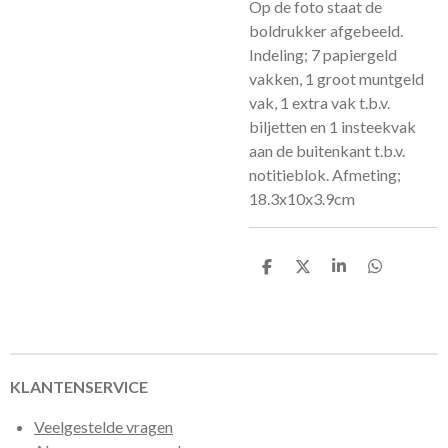
Op de foto staat de
boldrukker afgebeeld.
Indeling; 7 papiergeld
vakken, 1 groot muntgeld
vak, 1 extra vak t.b.v.
biljetten en 1 insteekvak
aan de buitenkant t.b.v.
notitieblok. Afmeting;
18.3x10x3.9cm
D
D
S
D
e
e
h
e
l
e
a
l
e
l
r
e
n
e
n
KLANTENSERVICE
Veelgestelde vragen