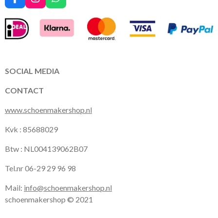
F
I
W
a
n
h
c
s
a
e
t
t
b
a
s
o
g
A
o
r
p
k
a
p
SOCIAL MEDIA
m
CONTACT
www.schoenmakershop.nl
Kvk : 85688029
Btw : NL004139062B07
Tel.nr 06-29 29 96 98
Mail:
info@schoenmakershop.nl
schoenmakershop © 2021