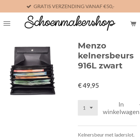
GRATIS VERZENDING VANAF €50,-
Ga
direct
naar
de
hoofdinhoud
Menzo
kelnersbeurs
916L zwart
€ 49,95
In
winkelwagen
Kelnersbeur met laderslot.