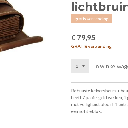
lichtbrui
gratis verzending
€ 79,95
GRATIS verzending
In winkelwag
Robuuste kelnersbeurs + houd
heeft 7 papiergeld vakken, 1
met veiligheidsplooi + 1 extr
een notitieblok.