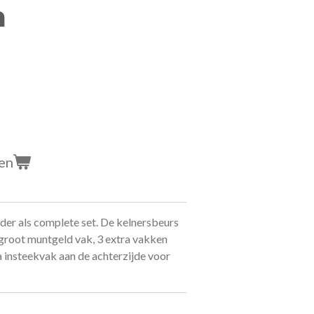
n
en
er als complete set. De kelnersbeurs
 groot muntgeld vak, 3 extra vakken
a insteekvak aan de achterzijde voor