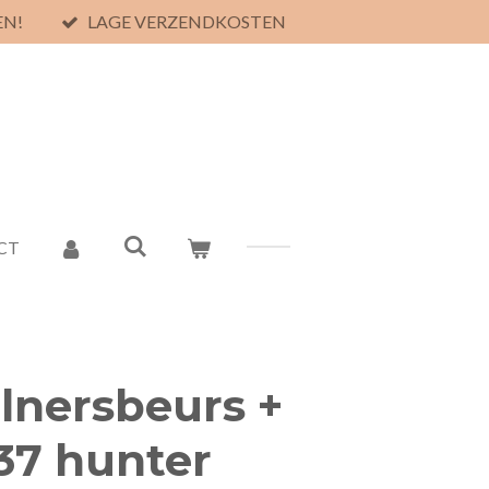
EN!
LAGE VERZENDKOSTEN
CT
lnersbeurs +
37 hunter