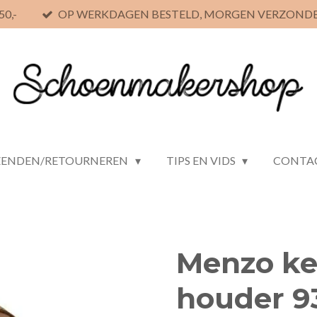
0,-
OP WERKDAGEN BESTELD, MORGEN VERZOND
ZENDEN/RETOURNEREN
TIPS EN VIDS
CONTA
Menzo ke
houder 9