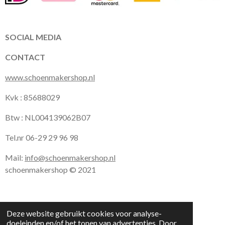
b
a
s
o
g
A
o
r
p
k
a
p
SOCIAL MEDIA
m
CONTACT
www.schoenmakershop.nl
Kvk : 85688029
Btw : NL004139062B07
Tel.nr 06-29 29 96 98
Mail:
info@schoenmakershop.nl
schoenmakershop © 2021
Deze website gebruikt cookies voor analyse-
doeleinden en/of het tonen van advertenties. Door