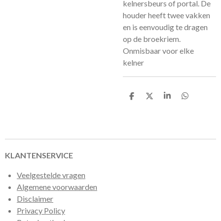
kelnersbeurs of portal. De
houder heeft twee vakken
en is eenvoudig te dragen
op de broekriem.
Onmisbaar voor elke
kelner
D
D
S
D
e
e
h
e
l
e
a
l
e
l
r
e
n
e
n
KLANTENSERVICE
Veelgestelde vragen
Algemene voorwaarden
Disclaimer
Privacy Policy