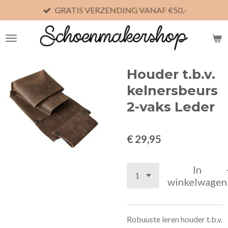
GRATIS VERZENDING VANAF €50,-
Ga
direct
naar
de
hoofdinhoud
Houder t.b.v.
kelnersbeurs
2-vaks Leder
€ 29,95
In
winkelwagen
Robuuste leren houder t.b.v.