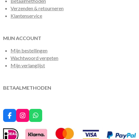
Betaalmethoden
Verzenden & retourneren
Klantenservice
MIJN ACCOUNT
Mijn bestellingen
Wachtwoord vergeten
Mijn verlanglijst
BETAALMETHODEN
F
I
W
a
n
h
c
s
a
e
t
t