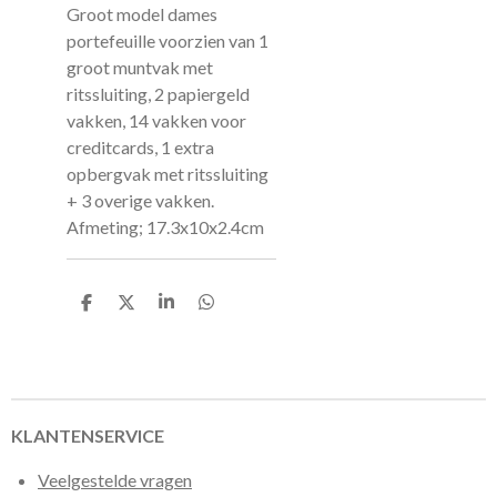
Groot model dames
portefeuille voorzien van 1
groot muntvak met
ritssluiting, 2 papiergeld
vakken, 14 vakken voor
creditcards, 1 extra
opbergvak met ritssluiting
+ 3 overige vakken.
Afmeting; 17.3x10x2.4cm
D
D
S
D
e
e
h
e
l
e
a
l
e
l
r
e
n
e
n
KLANTENSERVICE
Veelgestelde vragen