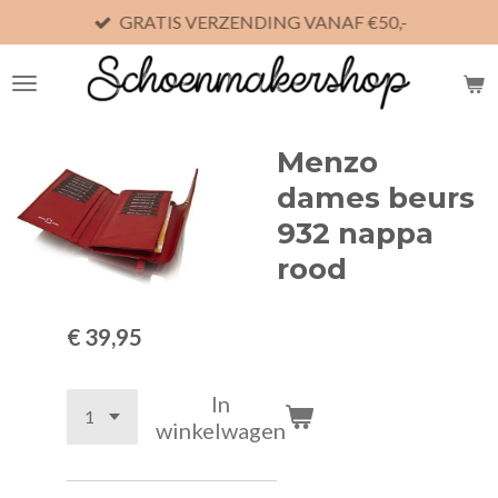
GRATIS VERZENDING VANAF €50,-
Ga
direct
naar
de
hoofdinhoud
Menzo
dames beurs
932 nappa
rood
€ 39,95
In
winkelwagen