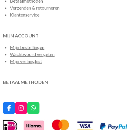
Betaalmethoden
Verzenden & retourneren
Klantenservice
MIJN ACCOUNT
Mijn bestellingen
Wachtwoord vergeten
Mijn verlanglijst
BETAALMETHODEN
F
I
W
a
n
h
c
s
a
e
t
t