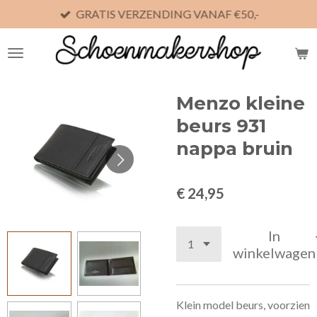
GRATIS VERZENDING VANAF €50,-
Ga
direct
naar
de
hoofdinhoud
Menzo kleine
beurs 931
nappa bruin
€ 24,95
In
winkelwagen
Klein model beurs, voorzien