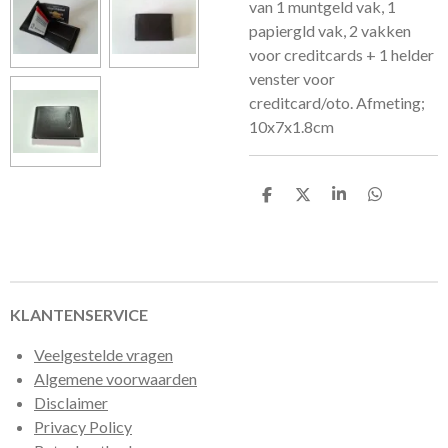
van 1 muntgeld vak, 1
papiergld vak, 2 vakken
voor creditcards + 1 helder
venster voor
creditcard/oto. Afmeting;
10x7x1.8cm
D
D
S
D
e
e
h
e
l
e
a
l
e
l
r
e
n
e
n
KLANTENSERVICE
Veelgestelde vragen
Algemene voorwaarden
Disclaimer
Privacy Policy