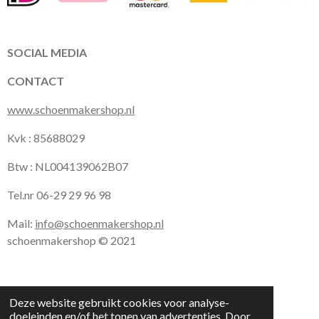
b
a
s
o
g
A
o
r
p
k
a
p
SOCIAL MEDIA
m
CONTACT
www.schoenmakershop.nl
Kvk : 85688029
Btw : NL004139062B07
Tel.nr 06-29 29 96 98
Mail:
info@schoenmakershop.nl
schoenmakershop © 2021
Deze website gebruikt cookies voor analyse-
doeleinden en/of het tonen van advertenties. Door